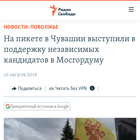
Ссылки
для
упрощенного
НОВОСТИ. ПОВОЛЖЬЕ
ПРОГРАММЫ
доступа
На пикете в Чувашии выступили в
ПОДКАСТЫ
Вернуться
поддержку независимых
к
АВТОРСКИЕ ПРОЕКТЫ
кандидатов в Мосгордуму
основному
ЦИТАТЫ СВОБОДЫ
содержанию
10 августа 2019
Вернутся
МНЕНИЯ
к
Поделиться
Читать без VPN
КУЛЬТУРА
главной
навигации
IDEL.РЕАЛИИ
Приоритетный источник в Google
Вернутся
КАВКАЗ.РЕАЛИИ
к
СЕВЕР.РЕАЛИИ
поиску
СИБИРЬ.РЕАЛИИ