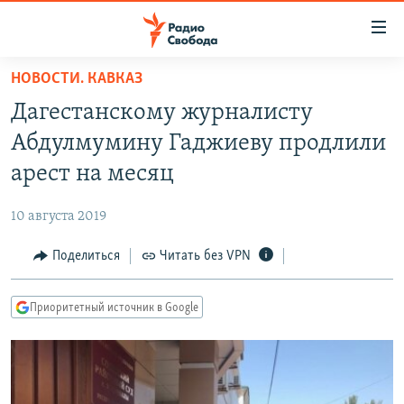
Ссылки
для
упрощенного
НОВОСТИ. КАВКАЗ
ПРОГРАММЫ
доступа
Дагестанскому журналисту
ПОДКАСТЫ
Вернуться
Абдулмумину Гаджиеву продлили
к
АВТОРСКИЕ ПРОЕКТЫ
арест на месяц
основному
ЦИТАТЫ СВОБОДЫ
содержанию
10 августа 2019
Вернутся
МНЕНИЯ
к
Поделиться
Читать без VPN
КУЛЬТУРА
главной
навигации
IDEL.РЕАЛИИ
Приоритетный источник в Google
Вернутся
КАВКАЗ.РЕАЛИИ
к
СЕВЕР.РЕАЛИИ
поиску
СИБИРЬ.РЕАЛИИ