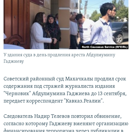
РАСПИСАНИЕ ВЕЩАНИЯ
ПОДПИШИТЕСЬ НА РАССЫЛКУ
СОЦИАЛЬНЫЕ СЕТИ
У здания суда в день продления ареста Абдулмумину
Гаджиеву
Все сайты РСЕ/РС
Советский районный суд Махачкалы продлил срок
содержания под стражей журналиста издания
"Черновик" Абдулмумина Гаджиева до 13 сентября,
передает корреспондент "Кавказ.Реалии".
Следователь Надир Телевов повторил обвинение,
согласно которому Гаджиеву вменяют организацию
финансирования терроризма через публикации в