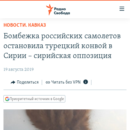
Ссылки
для
упрощенного
НОВОСТИ. КАВКАЗ
ПРОГРАММЫ
доступа
Бомбежка российских самолетов
ПОДКАСТЫ
Вернуться
остановила турецкий конвой в
к
АВТОРСКИЕ ПРОЕКТЫ
Сирии – сирийская оппозиция
основному
ЦИТАТЫ СВОБОДЫ
содержанию
19 августа 2019
Вернутся
МНЕНИЯ
к
Поделиться
Читать без VPN
КУЛЬТУРА
главной
навигации
IDEL.РЕАЛИИ
Приоритетный источник в Google
Вернутся
КАВКАЗ.РЕАЛИИ
к
СЕВЕР.РЕАЛИИ
поиску
СИБИРЬ.РЕАЛИИ