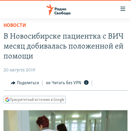
Ссылки
для
упрощенного
НОВОСТИ
ПРОГРАММЫ
доступа
В Новосибирске пациентка с ВИЧ
ПОДКАСТЫ
Вернуться
месяц добивалась положенной ей
к
АВТОРСКИЕ ПРОЕКТЫ
помощи
основному
ЦИТАТЫ СВОБОДЫ
содержанию
20 августа 2019
Вернутся
МНЕНИЯ
к
Поделиться
Читать без VPN
КУЛЬТУРА
главной
навигации
IDEL.РЕАЛИИ
Приоритетный источник в Google
Вернутся
КАВКАЗ.РЕАЛИИ
к
СЕВЕР.РЕАЛИИ
поиску
СИБИРЬ.РЕАЛИИ