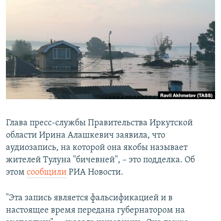
РАСПИСАНИЕ ВЕЩАНИЯ
ПОДПИШИТЕСЬ НА РАССЫЛКУ
СОЦИАЛЬНЫЕ СЕТИ
Все сайты РСЕ/РС
Глава пресс-службы Правительства Иркутской
области Ирина Алашкевич заявила, что
аудиозапись, на которой она якобы называет
жителей Тулуна "бичевней", – это подделка. Об
этом
сообщили
РИА Новости.
"Эта запись является фальсификацией и в
настоящее время передана губернатором на