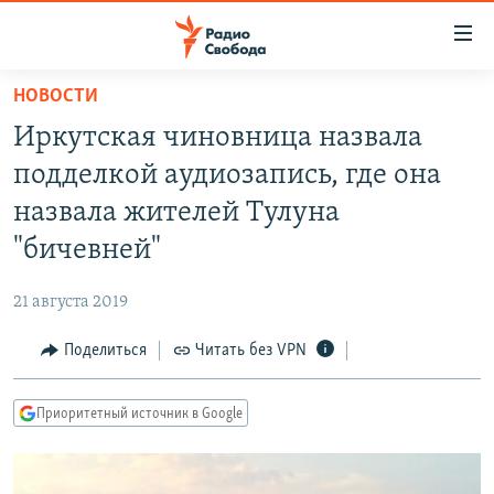
Ссылки
для
упрощенного
НОВОСТИ
ПРОГРАММЫ
доступа
Иркутская чиновница назвала
ПОДКАСТЫ
Вернуться
подделкой аудиозапись, где она
к
АВТОРСКИЕ ПРОЕКТЫ
назвала жителей Тулуна
основному
ЦИТАТЫ СВОБОДЫ
содержанию
"бичевней"
Вернутся
МНЕНИЯ
к
21 августа 2019
КУЛЬТУРА
главной
Поделиться
Читать без VPN
навигации
IDEL.РЕАЛИИ
Вернутся
КАВКАЗ.РЕАЛИИ
к
Приоритетный источник в Google
СЕВЕР.РЕАЛИИ
поиску
СИБИРЬ.РЕАЛИИ