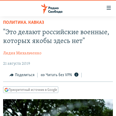
Ссылки
для
упрощенного
ПОЛИТИКА. КАВКАЗ
ПРОГРАММЫ
доступа
"Это делают российские военные,
ПОДКАСТЫ
Вернуться
которых якобы здесь нет"
к
АВТОРСКИЕ ПРОЕКТЫ
основному
Лидия Михальченко
ЦИТАТЫ СВОБОДЫ
содержанию
Вернутся
21 августа 2019
МНЕНИЯ
к
КУЛЬТУРА
Поделиться
Читать без VPN
главной
навигации
IDEL.РЕАЛИИ
Вернутся
Приоритетный источник в Google
КАВКАЗ.РЕАЛИИ
к
СЕВЕР.РЕАЛИИ
поиску
СИБИРЬ.РЕАЛИИ