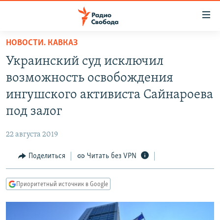
Ссылки
для
упрощенного
НОВОСТИ. КАВКАЗ
ПРОГРАММЫ
доступа
Украинский суд исключил
ПОДКАСТЫ
Вернуться
возможность освобождения
к
АВТОРСКИЕ ПРОЕКТЫ
ингушского активиста Сайнароева
основному
ЦИТАТЫ СВОБОДЫ
содержанию
под залог
Вернутся
МНЕНИЯ
к
22 августа 2019
КУЛЬТУРА
главной
Поделиться
Читать без VPN
навигации
IDEL.РЕАЛИИ
Вернутся
КАВКАЗ.РЕАЛИИ
к
Приоритетный источник в Google
СЕВЕР.РЕАЛИИ
поиску
СИБИРЬ.РЕАЛИИ