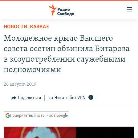
Ссылки
для
упрощенного
НОВОСТИ. КАВКАЗ
ПРОГРАММЫ
доступа
Молодежное крыло Высшего
ПОДКАСТЫ
Вернуться
совета осетин обвинила Битарова
к
АВТОРСКИЕ ПРОЕКТЫ
в злоупотреблении служебными
основному
ЦИТАТЫ СВОБОДЫ
содержанию
полномочиями
Вернутся
МНЕНИЯ
к
26 августа 2019
КУЛЬТУРА
главной
Поделиться
Читать без VPN
навигации
IDEL.РЕАЛИИ
Вернутся
КАВКАЗ.РЕАЛИИ
к
Приоритетный источник в Google
СЕВЕР.РЕАЛИИ
поиску
СИБИРЬ.РЕАЛИИ