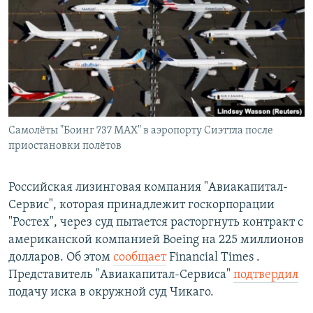
РАСПИСАНИЕ ВЕЩАНИЯ
ПОДПИШИТЕСЬ НА РАССЫЛКУ
СОЦИАЛЬНЫЕ СЕТИ
Самолёты "Боинг 737 MAX" в аэропорту Сиэттла после
приостановки полётов
Все сайты РСЕ/РС
Российская лизинговая компания "Авиакапитал-
Сервис", которая принадлежит госкорпорации
"Ростех", через суд пытается расторгнуть контракт с
американской компанией Boeing на 225 миллионов
долларов. Об этом
сообщает
Financial Times .
Представитель "Авиакапитал-Сервиса"
подтвердил
подачу иска в окружной суд Чикаго.