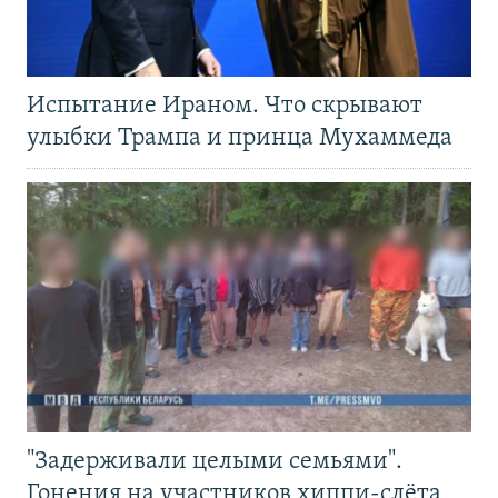
Испытание Ираном. Что скрывают
улыбки Трампа и принца Мухаммеда
"Задерживали целыми семьями".
Гонения на участников хиппи-слёта