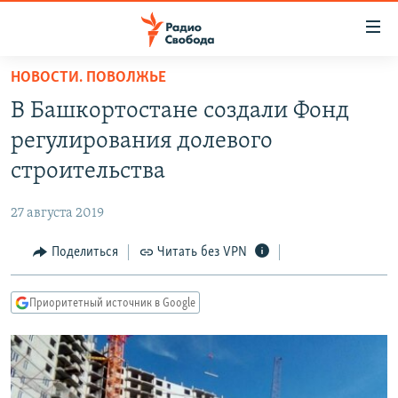
Ссылки
для
упрощенного
НОВОСТИ. ПОВОЛЖЬЕ
ПРОГРАММЫ
доступа
В Башкортостане создали Фонд
ПОДКАСТЫ
Вернуться
регулирования долевого
к
АВТОРСКИЕ ПРОЕКТЫ
строительства
основному
ЦИТАТЫ СВОБОДЫ
содержанию
27 августа 2019
Вернутся
МНЕНИЯ
к
Поделиться
Читать без VPN
КУЛЬТУРА
главной
навигации
IDEL.РЕАЛИИ
Приоритетный источник в Google
Вернутся
КАВКАЗ.РЕАЛИИ
к
СЕВЕР.РЕАЛИИ
поиску
СИБИРЬ.РЕАЛИИ