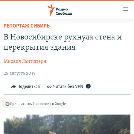
Ссылки
для
упрощенного
РЕПОРТАЖ.СИБИРЬ
ПРОГРАММЫ
доступа
В Новосибирске рухнула стена и
ПОДКАСТЫ
Вернуться
перекрытия здания
к
АВТОРСКИЕ ПРОЕКТЫ
основному
Михаил Лайтштерн
ЦИТАТЫ СВОБОДЫ
содержанию
Вернутся
28 августа 2019
МНЕНИЯ
к
КУЛЬТУРА
Поделиться
Читать без VPN
главной
навигации
IDEL.РЕАЛИИ
Вернутся
Приоритетный источник в Google
КАВКАЗ.РЕАЛИИ
к
СЕВЕР.РЕАЛИИ
поиску
СИБИРЬ.РЕАЛИИ