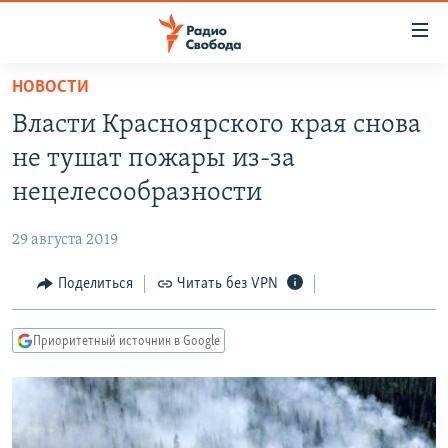
Ссылки
для
упрощенного
НОВОСТИ
ПРОГРАММЫ
доступа
Власти Красноярского края снова
ПОДКАСТЫ
Вернуться
не тушат пожары из-за
к
АВТОРСКИЕ ПРОЕКТЫ
нецелесообразности
основному
ЦИТАТЫ СВОБОДЫ
содержанию
29 августа 2019
Вернутся
МНЕНИЯ
к
Поделиться
Читать без VPN
КУЛЬТУРА
главной
навигации
IDEL.РЕАЛИИ
Приоритетный источник в Google
Вернутся
КАВКАЗ.РЕАЛИИ
к
СЕВЕР.РЕАЛИИ
поиску
СИБИРЬ.РЕАЛИИ