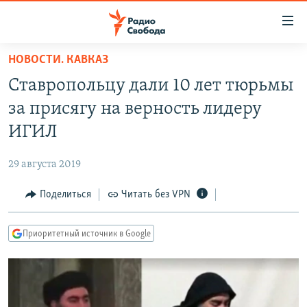
Ссылки
для
упрощенного
НОВОСТИ. КАВКАЗ
ПРОГРАММЫ
доступа
Ставропольцу дали 10 лет тюрьмы
ПОДКАСТЫ
Вернуться
за присягу на верность лидеру
к
АВТОРСКИЕ ПРОЕКТЫ
ИГИЛ
основному
ЦИТАТЫ СВОБОДЫ
содержанию
29 августа 2019
Вернутся
МНЕНИЯ
к
Поделиться
Читать без VPN
КУЛЬТУРА
главной
навигации
IDEL.РЕАЛИИ
Приоритетный источник в Google
Вернутся
КАВКАЗ.РЕАЛИИ
к
СЕВЕР.РЕАЛИИ
поиску
СИБИРЬ.РЕАЛИИ