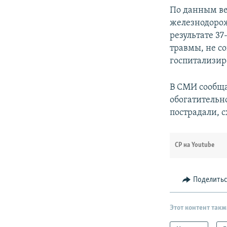
По данным ве
железнодорож
результате 3
травмы, не с
госпитализир
В СМИ сообща
обогатительн
пострадали, с
СР на Youtube
Поделить
Этот контент такж