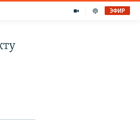
ЭФИР
кту