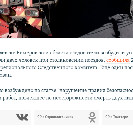
елёвске Кемеровской области следователи возбудили уг
ели двух человек при столкновении поездов,
сообщила
2
 регионального Следственного комитета. Ещё один по
ован.
ло возбуждено по статье "нарушение правил безопасно
 работ, повлекшее по неосторожности смерть двух лиц
СР в Одноклассниках
СР в Твиттере