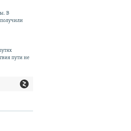
ы. В
 получили
путях
твия пути не