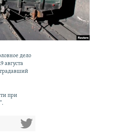
оловное дело
9 августа
страдавший
сти при
".