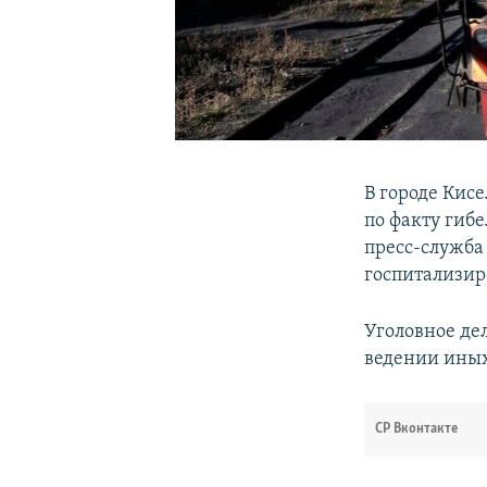
В городе Кис
по факту гиб
пресс-служба
госпитализир
Уголовное де
ведении иных
СР Вконтакте