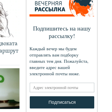
двоката
маршрут