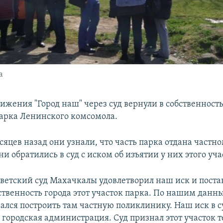
а
жения "Город наш" через суд вернули в собственность
арка Ленинского комсомола.
яцев назад они узнали, что часть парка отдана частно
ни обратились в суд с иском об изъятии у них этого уча
Советский суд Махачкалы удовлетворил наш иск и пост
ственность города этот участок парка. По нашим данн
рался построить там частную поликлинику. Наш иск в с
 городская администрация. Суд признал этот участок 