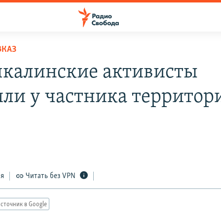
ВКАЗ
калинские активисты
или у частника террито
ся
Читать без VPN
сточник в Google