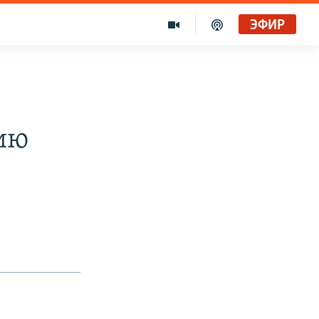
ЭФИР
рию