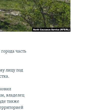
 города часть
му лицу под
стка.
ановил
ым, владелец
уде также
территорией