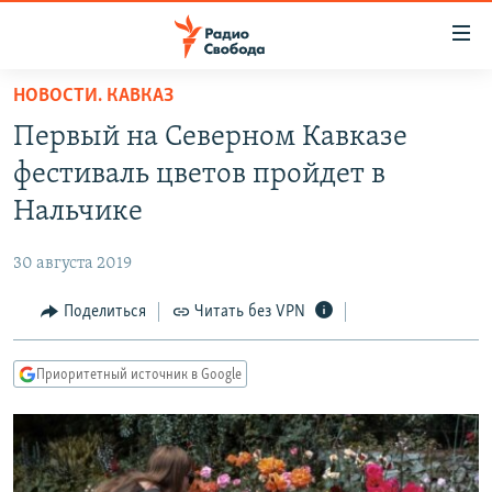
Ссылки
для
упрощенного
НОВОСТИ. КАВКАЗ
ПРОГРАММЫ
доступа
Первый на Северном Кавказе
ПОДКАСТЫ
Вернуться
фестиваль цветов пройдет в
к
АВТОРСКИЕ ПРОЕКТЫ
Нальчике
основному
ЦИТАТЫ СВОБОДЫ
содержанию
30 августа 2019
Вернутся
МНЕНИЯ
к
Поделиться
Читать без VPN
КУЛЬТУРА
главной
навигации
IDEL.РЕАЛИИ
Приоритетный источник в Google
Вернутся
КАВКАЗ.РЕАЛИИ
к
СЕВЕР.РЕАЛИИ
поиску
СИБИРЬ.РЕАЛИИ