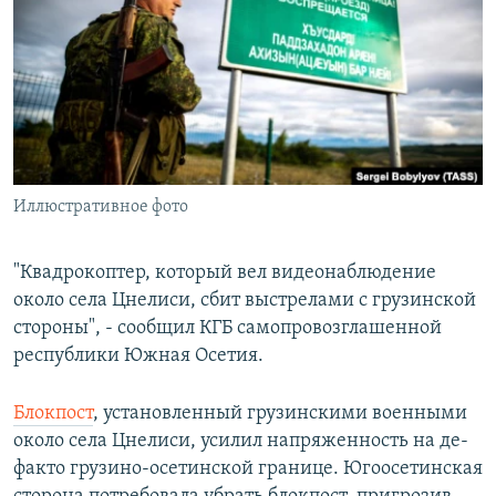
РАСПИСАНИЕ ВЕЩАНИЯ
ПОДПИШИТЕСЬ НА РАССЫЛКУ
СОЦИАЛЬНЫЕ СЕТИ
Иллюстративное фото
Все сайты РСЕ/РС
"Квадрокоптер, который вел видеонаблюдение
около села Цнелиси, сбит выстрелами с грузинской
стороны", - сообщил КГБ самопровозглашенной
республики Южная Осетия.
Б
локпост
, установленный грузинскими военными
около села Цнелиси, усилил напряженность на де-
факто грузино-осетинской границе. Югоосетинская