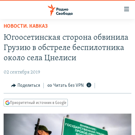
Ссылки
для
упрощенного
НОВОСТИ. КАВКАЗ
ПРОГРАММЫ
доступа
Югоосетинская сторона обвинила
ПОДКАСТЫ
Вернуться
Грузию в обстреле беспилотника
к
АВТОРСКИЕ ПРОЕКТЫ
около села Цнелиси
основному
ЦИТАТЫ СВОБОДЫ
содержанию
02 сентября 2019
Вернутся
МНЕНИЯ
к
Поделиться
Читать без VPN
КУЛЬТУРА
главной
навигации
IDEL.РЕАЛИИ
Приоритетный источник в Google
Вернутся
КАВКАЗ.РЕАЛИИ
к
СЕВЕР.РЕАЛИИ
поиску
СИБИРЬ.РЕАЛИИ