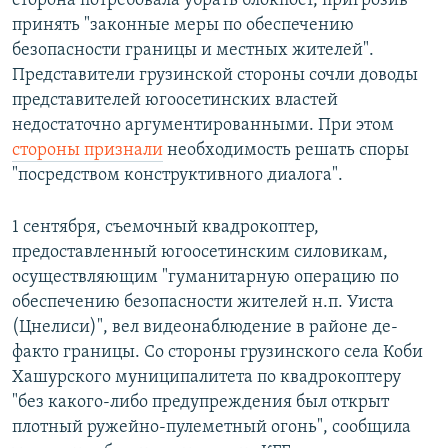
сторона потребовала убрать блокпост, пригрозив
принять "законные меры по обеспечению
безопасности границы и местных жителей".
Представители грузинской стороны сочли доводы
представителей югоосетинских властей
недостаточно аргументированными. При этом
стороны признали
необходимость решать споры
"посредством конструктивного диалога".
1 сентября, съемочный квадрокоптер,
предоставленный югоосетинским силовикам,
осуществляющим "гуманитарную операцию по
обеспечению безопасности жителей н.п. Уиста
(Цнелиси)", вел видеонаблюдение в районе де-
факто границы. Со стороны грузинского села Коби
Хашурского муниципалитета по квадрокоптеру
"без какого-либо предупреждения был открыт
плотный ружейно-пулеметный огонь", сообщила