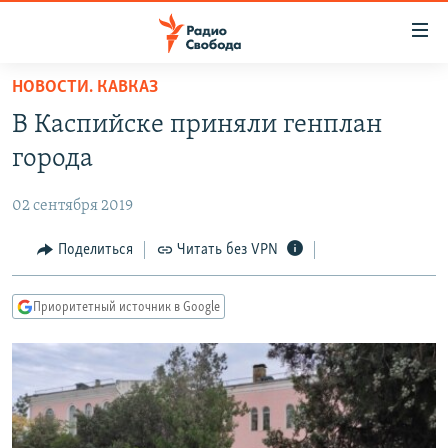
Ссылки
для
упрощенного
НОВОСТИ. КАВКАЗ
ПРОГРАММЫ
доступа
В Каспийске приняли генплан
ПОДКАСТЫ
Вернуться
города
к
АВТОРСКИЕ ПРОЕКТЫ
основному
02 сентября 2019
ЦИТАТЫ СВОБОДЫ
содержанию
Вернутся
МНЕНИЯ
Поделиться
Читать без VPN
к
КУЛЬТУРА
главной
Приоритетный источник в Google
навигации
IDEL.РЕАЛИИ
Вернутся
КАВКАЗ.РЕАЛИИ
к
СЕВЕР.РЕАЛИИ
поиску
СИБИРЬ.РЕАЛИИ