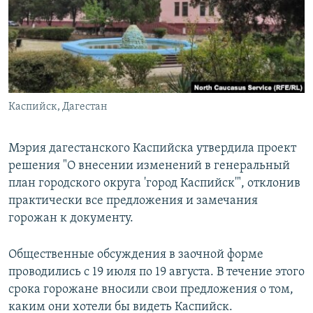
РАСПИСАНИЕ ВЕЩАНИЯ
ПОДПИШИТЕСЬ НА РАССЫЛКУ
СОЦИАЛЬНЫЕ СЕТИ
Каспийск, Дагестан
Мэрия дагестанского Каспийска утвердила проект
решения "О внесении изменений в генеральный
Все сайты РСЕ/РС
план городского округа 'город Каспийск'", отклонив
практически все предложения и замечания
горожан к документу.
Общественные обсуждения в заочной форме
проводились с 19 июля по 19 августа. В течение этого
срока горожане вносили свои предложения о том,
каким они хотели бы видеть Каспийск.