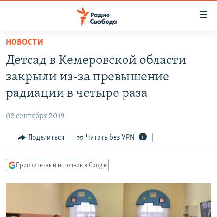
Ссылки
для
упрощенного
НОВОСТИ
ПРОГРАММЫ
доступа
Детсад в Кемеровской области
ПОДКАСТЫ
Вернуться
закрыли из-за превышение
к
АВТОРСКИЕ ПРОЕКТЫ
радиации в четыре раза
основному
ЦИТАТЫ СВОБОДЫ
содержанию
03 сентября 2019
Вернутся
МНЕНИЯ
к
Поделиться
Читать без VPN
КУЛЬТУРА
главной
навигации
IDEL.РЕАЛИИ
Приоритетный источник в Google
Вернутся
КАВКАЗ.РЕАЛИИ
к
СЕВЕР.РЕАЛИИ
поиску
СИБИРЬ.РЕАЛИИ