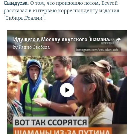
Сындуева
. О том, что произошло потом, Есугей
рассказал в интервью корреспонденту издания
"Сибирь.Реалии".
Идущего в Москву якутского "шамана-оппозиционера" остановили бурятские "шаманы-патриоты"
by
Радио Свобода
No media source currently available