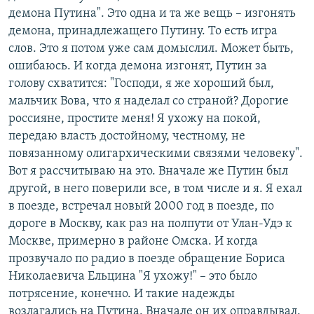
демона Путина". Это одна и та же вещь – изгонять
демона, принадлежащего Путину. То есть игра
слов. Это я потом уже сам домыслил. Может быть,
ошибаюсь. И когда демона изгонят, Путин за
голову схватится: "Господи, я же хороший был,
мальчик Вова, что я наделал со страной? Дорогие
россияне, простите меня! Я ухожу на покой,
передаю власть достойному, честному, не
повязанному олигархическими связями человеку".
Вот я рассчитываю на это. Вначале же Путин был
другой, в него поверили все, в том числе и я. Я ехал
в поезде, встречал новый 2000 год в поезде, по
дороге в Москву, как раз на полпути от Улан-Удэ к
Москве, примерно в районе Омска. И когда
прозвучало по радио в поезде обращение Бориса
Николаевича Ельцина "Я ухожу!" – это было
потрясение, конечно. И такие надежды
возлагались на Путина. Вначале он их оправдывал.