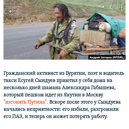
РАСПИСАНИЕ ВЕЩАНИЯ
ПОДПИШИТЕСЬ НА РАССЫЛКУ
СОЦИАЛЬНЫЕ СЕТИ
Все сайты РСЕ/РС
Гражданский активист из Бурятии, поэт и водитель
такси Есугей Сындуев приютил у себя дома на
несколько дней шамана Александра Габышева,
который пешком идет из Якутии в Москву
"изгонять Путина".
Вскоре после этого у Сындуева
начались неприятности: его избили, разгромили
его ПАЗ, и теперь он может потерять работу.