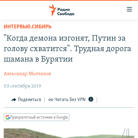
Ссылки
для
упрощенного
ИНТЕРВЬЮ.СИБИРЬ
ПРОГРАММЫ
доступа
"Когда демона изгонят, Путин за
ПОДКАСТЫ
Вернуться
голову схватится". Трудная дорога
к
АВТОРСКИЕ ПРОЕКТЫ
шамана в Бурятии
основному
ЦИТАТЫ СВОБОДЫ
содержанию
Александр Молчанов
Вернутся
МНЕНИЯ
к
03 сентября 2019
КУЛЬТУРА
главной
навигации
IDEL.РЕАЛИИ
Поделиться
Читать без VPN
Вернутся
КАВКАЗ.РЕАЛИИ
к
Приоритетный источник в Google
СЕВЕР.РЕАЛИИ
поиску
СИБИРЬ.РЕАЛИИ