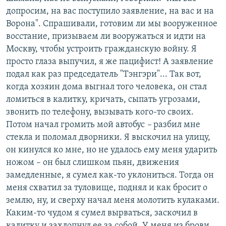
допросим, на вас поступило заявление, на вас и на
Ворона". Спрашивали, готовим ли мы вооруженное
восстание, призываем ли вооружаться и идти на
Москву, чтобы устроить гражданскую войну. Я
просто глаза выпучил, я же пацифист! А заявление
подал как раз председатель "Тэнгэри"... Так вот,
когда хозяин дома выгнал того человека, он стал
ломиться в калитку, кричать, сыпать угрозами,
звонить по телефону, вызывать кого-то своих.
Потом начал громить мой автобус
–
разбил мне
стекла и поломал дворники. Я выскочил на улицу,
он кинулся ко мне, но не удалось ему меня ударить
ножом – он был слишком пьян, движения
замедленные, я сумел как-то уклониться. Тогда он
меня схватил за туловище, поднял и как бросит о
землю, ну, и сверху начал меня молотить кулаками.
Каким-то чудом я сумел вырваться, заскочил в
калитку и захлопнул ее за собой. У меня из брови