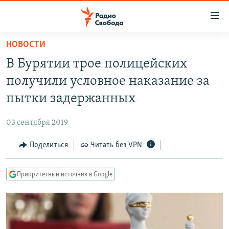
Ссылки
для
упрощенного
НОВОСТИ
ПРОГРАММЫ
доступа
В Бурятии трое полицейских
ПОДКАСТЫ
Вернуться
получили условное наказание за
к
АВТОРСКИЕ ПРОЕКТЫ
пытки задержанных
основному
ЦИТАТЫ СВОБОДЫ
содержанию
03 сентября 2019
Вернутся
МНЕНИЯ
к
Поделиться
Читать без VPN
КУЛЬТУРА
главной
навигации
IDEL.РЕАЛИИ
Приоритетный источник в Google
Вернутся
КАВКАЗ.РЕАЛИИ
к
СЕВЕР.РЕАЛИИ
поиску
СИБИРЬ.РЕАЛИИ