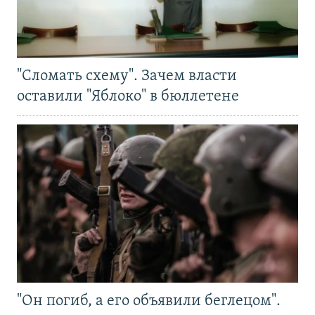
"Сломать схему". Зачем власти
оставили "Яблоко" в бюллетене
"Он погиб, а его объявили беглецом".