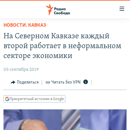
Ссылки
для
упрощенного
НОВОСТИ. КАВКАЗ
ПРОГРАММЫ
доступа
На Северном Кавказе каждый
ПОДКАСТЫ
Вернуться
второй работает в неформальном
к
АВТОРСКИЕ ПРОЕКТЫ
секторе экономики
основному
ЦИТАТЫ СВОБОДЫ
содержанию
05 сентября 2019
Вернутся
МНЕНИЯ
к
Поделиться
Читать без VPN
КУЛЬТУРА
главной
навигации
IDEL.РЕАЛИИ
Приоритетный источник в Google
Вернутся
КАВКАЗ.РЕАЛИИ
к
СЕВЕР.РЕАЛИИ
поиску
СИБИРЬ.РЕАЛИИ