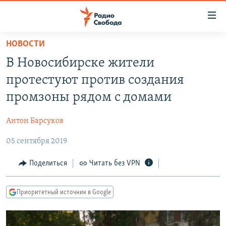
Ссылки
для
упрощенного
НОВОСТИ
ПРОГРАММЫ
доступа
В Новосибирске жители
ПОДКАСТЫ
Вернуться
протестуют против создания
к
АВТОРСКИЕ ПРОЕКТЫ
промзоны рядом с домами
основному
ЦИТАТЫ СВОБОДЫ
содержанию
Антон Барсуков
Вернутся
МНЕНИЯ
к
05 сентября 2019
КУЛЬТУРА
главной
навигации
IDEL.РЕАЛИИ
Поделиться
Читать без VPN
Вернутся
КАВКАЗ.РЕАЛИИ
к
Приоритетный источник в Google
СЕВЕР.РЕАЛИИ
поиску
СИБИРЬ.РЕАЛИИ