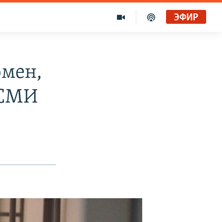
ЭФИР
бмен,
 СМИ