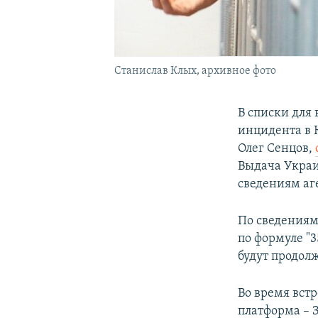
Станислав Клых, архивное фото
В списки для
инцидента в 
Олег Сенцов,
Выдача Украи
сведениям аге
По сведениям
по формуле "3
будут продолж
Во время вст
платформа – 