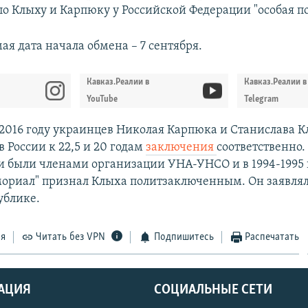
 по Клыху и Карпюку у Российской Федерации "особая п
я дата начала обмена – 7 сентября.
Кавказ.Реалии в
Кавказ.Реалии в
YouTube
Telegram
2016 году украинцев Николая Карпюка и Станислава 
 России к 22,5 и 20 годам
заключения
соответственно.
ни были членами организации УНА-УНСО и в 1994-1995 
мориал" признал Клыха политзаключенным. Он заявлял
ублике.
ся
Читать без VPN
Подпишитесь
Распечатать
АЦИЯ
СОЦИАЛЬНЫЕ СЕТИ