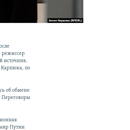
осле
е режиссер
й источник.
 Карпюка, по
сь об обмене
я. Переговоры
ционная
имир Путин