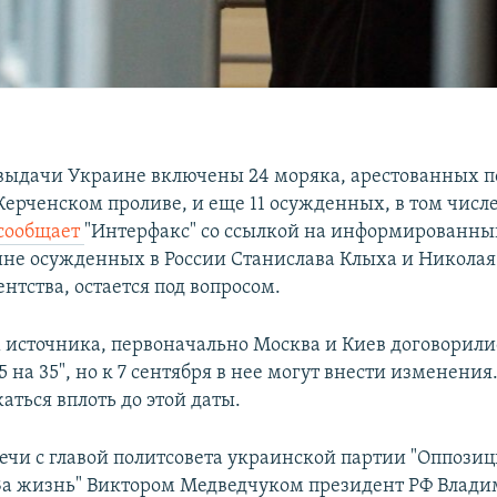
 выдачи Украине включены 24 моряка, арестованных п
Керченском проливе, и еще 11 осужденных, в том числ
сообщает
"Интерфакс" со ссылкой на информированны
не осужденных в России Станислава Клыха и Николая
нтства, остается под вопросом.
 источника, первоначально Москва и Киев договорили
5 на 35", но к 7 сентября в нее могут внести изменени
аться вплоть до этой даты.
речи с главой политсовета украинской партии "Оппози
За жизнь" Виктором Медведчуком президент РФ Влад