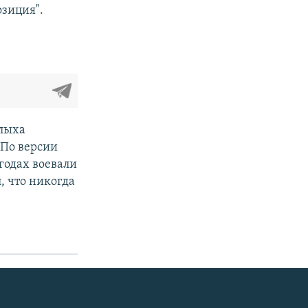
озиция".
Клыха
 По версии
годах воевали
, что никогда