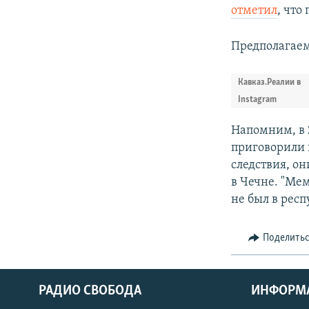
отметил
, что
Предполагаема
Кавказ.Реалии в
Instagram
Напомним, в 
приговорили в
следствия, о
в Чечне. "Ме
не был в респ
Поделить
РАДИО СВОБОДА
ИНФОРМ