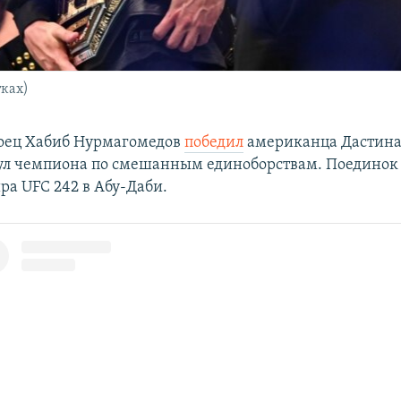
ках)
оец Хабиб Нурмагомедов
победил
американца Дастина
ул чемпиона по смешанным единоборствам. Поединок 
ра UFC 242 в Абу-Даби.