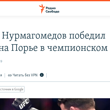
 Нурмагомедов победил
на Порье в чемпионском
19
ся
Читать без VPN
сточник в Google