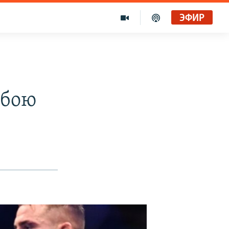
ЭФИР
 бою