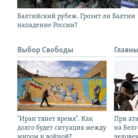
Балтийский рубеж. Грозит ли Балтии
нападение России?
Выбор Свободы
Главны
"Иран тянет время". Как
При ат
долго будет ситуация между
на Белг
миром и войной?
челове