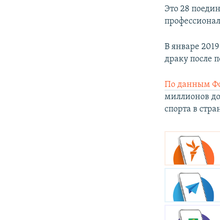
Это 28 поеди
профессионал
В январе 201
драку после 
По данным Ф
миллионов до
спорта в стра