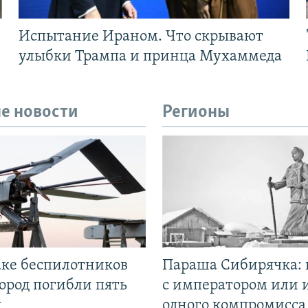
Испытание Ираном. Что скрывают
улыбки Трампа и принца Мухаммеда
е новости
Регионы
аке беспилотников
Параша Сибирячка: 
ород погибли пять
с императором или 
к
одного компромисса