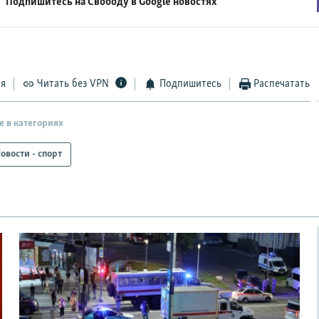
Подпишитесь на Свободу в
Google новостях
ся
Читать без VPN
Подпишитесь
Распечатать
е в категориях
овости - спорт