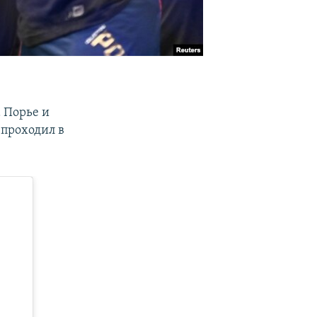
 Порье и
проходил в