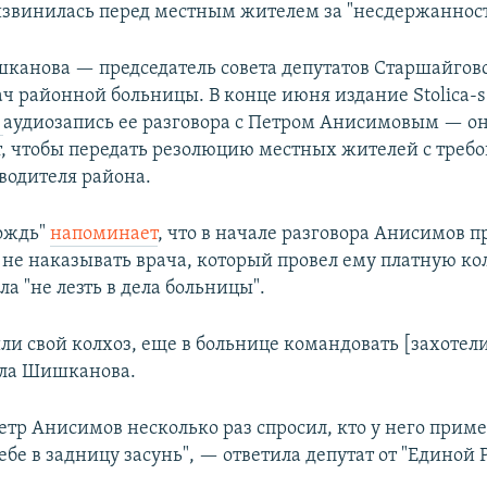
винилась перед местным жителем за "несдержанност
канова — председатель совета депутатов Старшайгов
ач районной больницы. В конце июня издание Stolica-s
а
аудиозапись ее разговора с Петром Анисимовым — о
т, чтобы передать резолюцию местных жителей с треб
оводителя района.
ождь"
напоминает
, что в начале разговора Анисимов 
е наказывать врача, который провел ему платную ко
ла "не лезть в дела больницы".
ли свой колхоз, еще в больнице командовать [захотел
ала Шишканова.
Петр Анисимов несколько раз спросил, кто у него прим
бе в задницу засунь", — ответила депутат от "Единой 