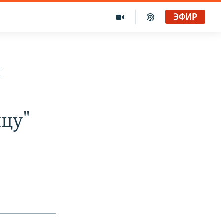
ЭФИР
й
ицу"