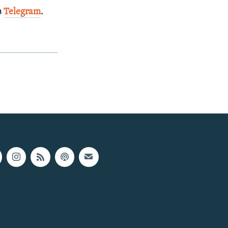
в
Telegram
.