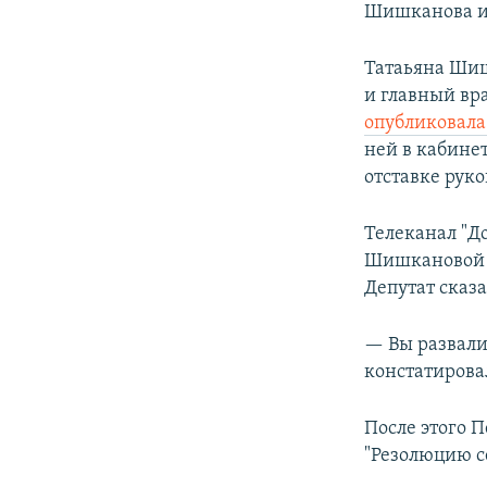
Шишканова из
Татаьяна Шиш
и главный вр
опубликовал
ней в кабине
отставке рук
Телеканал "Д
Шишкановой н
Депутат сказа
— Вы развали
констатиров
После этого 
"Резолюцию се