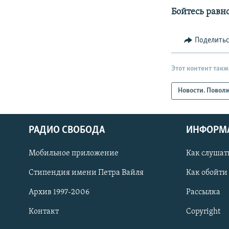
Бойтесь равн
Поделить
Этот контент такж
Новости. Повол
РАДИО СВОБОДА
ИНФОРМ
Мобильное приложение
Как слушат
СОЦИАЛЬНЫЕ СЕТИ
Стипендия имени Петра Вайля
Как обойти
Архив 1997-2006
Рассылка
Контакт
Copyright
Все сайты РСЕ/РС