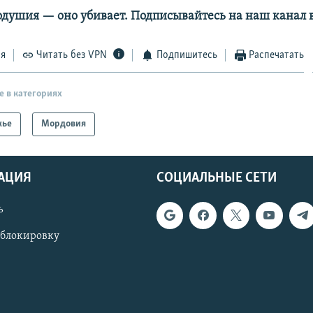
одушия — оно убивает. Подписывайтесь на наш канал 
ся
Читать без VPN
Подпишитесь
Распечатать
е в категориях
жье
Мордовия
АЦИЯ
СОЦИАЛЬНЫЕ СЕТИ
ь
 блокировку