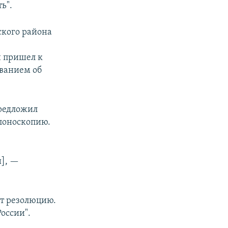
ь".
ского района
н пришел к
ованием об
предложил
лоноскопию.
и], —
ет резолюцию.
России".