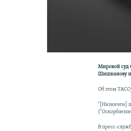
Мировой суд 
Шишканову на
Об этом ТАС
"[Назначен] ш
("Оскорблени
В пресс-служ