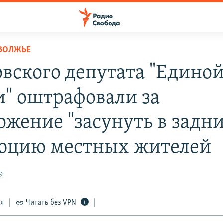
ОВОЛЖЬЕ
вского депутата "Едино
и" оштрафовали за
ожение "засунуть в задн
юцию местных жителей
9
ся
Читать без VPN