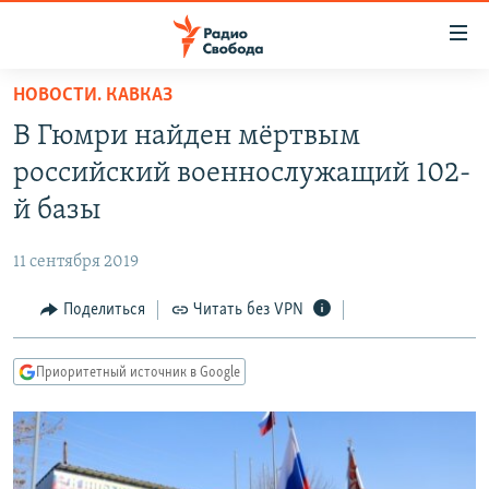
Ссылки
для
упрощенного
НОВОСТИ. КАВКАЗ
ПРОГРАММЫ
доступа
В Гюмри найден мёртвым
ПОДКАСТЫ
Вернуться
российский военнослужащий 102-
к
АВТОРСКИЕ ПРОЕКТЫ
й базы
основному
ЦИТАТЫ СВОБОДЫ
содержанию
11 сентября 2019
Вернутся
МНЕНИЯ
к
Поделиться
Читать без VPN
КУЛЬТУРА
главной
навигации
IDEL.РЕАЛИИ
Приоритетный источник в Google
Вернутся
КАВКАЗ.РЕАЛИИ
к
СЕВЕР.РЕАЛИИ
поиску
СИБИРЬ.РЕАЛИИ