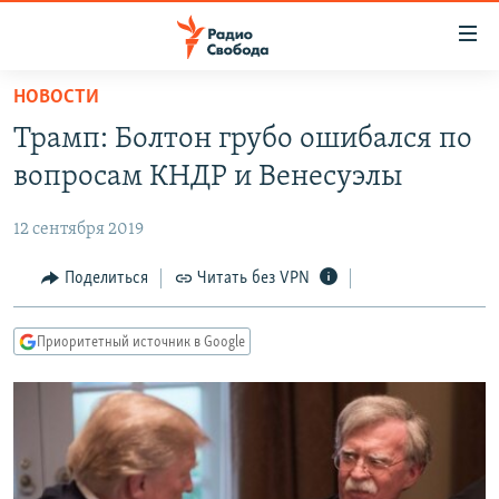
Ссылки
для
упрощенного
НОВОСТИ
ПРОГРАММЫ
доступа
Трамп: Болтон грубо ошибался по
ПОДКАСТЫ
Вернуться
вопросам КНДР и Венесуэлы
к
АВТОРСКИЕ ПРОЕКТЫ
основному
12 сентября 2019
ЦИТАТЫ СВОБОДЫ
содержанию
Вернутся
МНЕНИЯ
Поделиться
Читать без VPN
к
КУЛЬТУРА
главной
Приоритетный источник в Google
навигации
IDEL.РЕАЛИИ
Вернутся
КАВКАЗ.РЕАЛИИ
к
СЕВЕР.РЕАЛИИ
поиску
СИБИРЬ.РЕАЛИИ