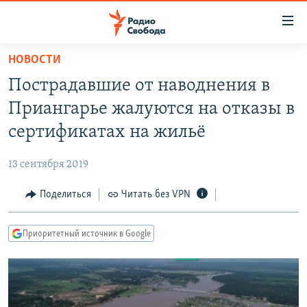
Ссылки
для
упрощенного
НОВОСТИ
ПРОГРАММЫ
доступа
Пострадавшие от наводнения в
ПОДКАСТЫ
Вернуться
Приангарье жалуются на отказы в
к
АВТОРСКИЕ ПРОЕКТЫ
сертификатах на жильё
основному
ЦИТАТЫ СВОБОДЫ
содержанию
13 сентября 2019
Вернутся
МНЕНИЯ
к
Поделиться
Читать без VPN
КУЛЬТУРА
главной
навигации
IDEL.РЕАЛИИ
Приоритетный источник в Google
Вернутся
КАВКАЗ.РЕАЛИИ
к
СЕВЕР.РЕАЛИИ
поиску
СИБИРЬ.РЕАЛИИ