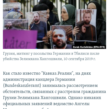
РАСПИСАНИЕ ВЕЩАНИЯ
ПОДПИШИТЕСЬ НА РАССЫЛКУ
СОЦИАЛЬНЫЕ СЕТИ
Грузия, митинг у посольства Германии в Тбилиси после
Все сайты РСЕ/РС
убийства Зелимхана Хангошвили, 10 сентября 2019 г.
Как стало известно "Кавказ.Реалии", на днях
администрация канцлера Германии
(Bundeskanzleramt) занималась рассмотрением
обстоятельств, связанных с расстрелом гражданина
Грузии Зелимхана Хангошвили. Однако никаких
официальных заявлений ведомство Ангелы