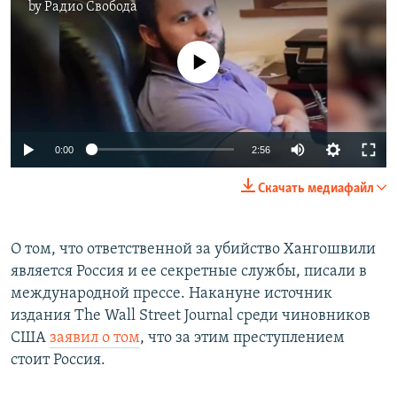
by
Радио Свобода
No media source currently available
0:00
2:56
Скачать медиафайл
О том, что ответственной за убийство Хангошвили
является Россия и ее секретные службы, писали в
международной прессе. Накануне источник
издания The Wall Street Journal среди чиновников
США
заявил о том
, что за этим преступлением
стоит Россия.