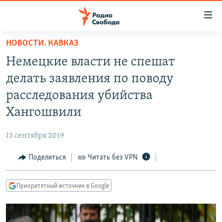
Ссылки
для
упрощенного
НОВОСТИ. КАВКАЗ
ПРОГРАММЫ
доступа
Немецкие власти не спешат
ПОДКАСТЫ
Вернуться
делать заявления по поводу
к
АВТОРСКИЕ ПРОЕКТЫ
расследования убийства
основному
ЦИТАТЫ СВОБОДЫ
содержанию
Хангошвили
Вернутся
МНЕНИЯ
к
13 сентября 2019
КУЛЬТУРА
главной
Поделиться
Читать без VPN
навигации
IDEL.РЕАЛИИ
Вернутся
КАВКАЗ.РЕАЛИИ
к
Приоритетный источник в Google
СЕВЕР.РЕАЛИИ
поиску
СИБИРЬ.РЕАЛИИ