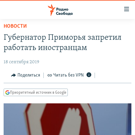
Ссылки
для
упрощенного
НОВОСТИ
ПРОГРАММЫ
доступа
Губернатор Приморья запретил
ПОДКАСТЫ
Вернуться
работать иностранцам
к
АВТОРСКИЕ ПРОЕКТЫ
основному
18 сентября 2019
ЦИТАТЫ СВОБОДЫ
содержанию
Вернутся
МНЕНИЯ
Поделиться
Читать без VPN
к
КУЛЬТУРА
главной
Приоритетный источник в Google
навигации
IDEL.РЕАЛИИ
Вернутся
КАВКАЗ.РЕАЛИИ
к
СЕВЕР.РЕАЛИИ
поиску
СИБИРЬ.РЕАЛИИ