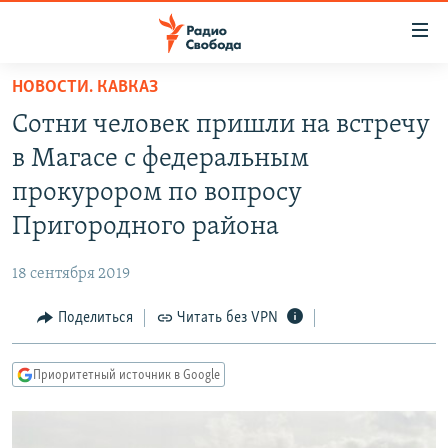
Ссылки
для
упрощенного
НОВОСТИ. КАВКАЗ
ПРОГРАММЫ
доступа
Сотни человек пришли на встречу
ПОДКАСТЫ
Вернуться
в Магасе с федеральным
к
АВТОРСКИЕ ПРОЕКТЫ
прокурором по вопросу
основному
ЦИТАТЫ СВОБОДЫ
содержанию
Пригородного района
Вернутся
МНЕНИЯ
к
18 сентября 2019
КУЛЬТУРА
главной
Поделиться
Читать без VPN
навигации
IDEL.РЕАЛИИ
Вернутся
КАВКАЗ.РЕАЛИИ
к
Приоритетный источник в Google
СЕВЕР.РЕАЛИИ
поиску
СИБИРЬ.РЕАЛИИ