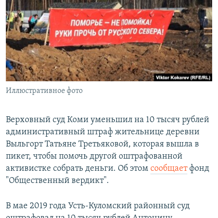
РАСПИСАНИЕ ВЕЩАНИЯ
ПОДПИШИТЕСЬ НА РАССЫЛКУ
СОЦИАЛЬНЫЕ СЕТИ
Иллюстративное фото
Все сайты РСЕ/РС
Верховный суд Коми уменьшил на 10 тысяч рублей
административный штраф жительнице деревни
Выльгорт Татьяне Третьяковой, которая вышла в
пикет, чтобы помочь другой оштрафованной
активистке собрать деньги. Об этом
сообщает
фонд
"Общественный вердикт".
В мае 2019 года Усть-Куломский районный суд