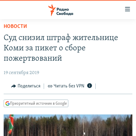
Ссылки
для
упрощенного
НОВОСТИ
ПРОГРАММЫ
доступа
Суд снизил штраф жительнице
ПОДКАСТЫ
Вернуться
Коми за пикет о сборе
к
АВТОРСКИЕ ПРОЕКТЫ
пожертвований
основному
ЦИТАТЫ СВОБОДЫ
содержанию
19 сентября 2019
Вернутся
МНЕНИЯ
к
Поделиться
Читать без VPN
КУЛЬТУРА
главной
навигации
IDEL.РЕАЛИИ
Приоритетный источник в Google
Вернутся
КАВКАЗ.РЕАЛИИ
к
СЕВЕР.РЕАЛИИ
поиску
СИБИРЬ.РЕАЛИИ