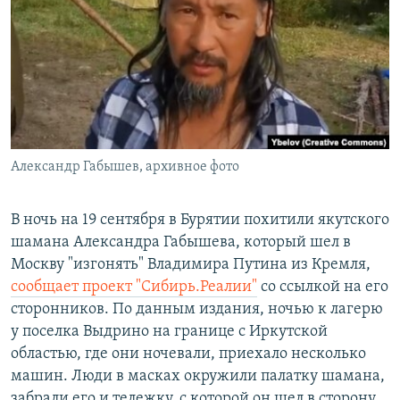
РАСПИСАНИЕ ВЕЩАНИЯ
ПОДПИШИТЕСЬ НА РАССЫЛКУ
СОЦИАЛЬНЫЕ СЕТИ
Александр Габышев, архивное фото
Все сайты РСЕ/РС
В ночь на 19 сентября в Бурятии похитили якутского
шамана Александра Габышева, который шел в
Москву "изгонять" Владимира Путина из Кремля,
сообщает проект "Сибирь.Реалии"
со ссылкой на его
сторонников. По данным издания, ночью к лагерю
у поселка Выдрино на границе с Иркутской
областью, где они ночевали, приехало несколько
машин. Люди в масках окружили палатку шамана,
забрали его и тележку, с которой он шел в сторону