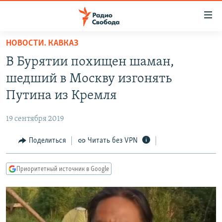
Ссылки
для
упрощенного
НОВОСТИ. КАВКАЗ
ПРОГРАММЫ
доступа
В Бурятии похищен шаман,
ПОДКАСТЫ
Вернуться
шедший в Москву изгонять
к
АВТОРСКИЕ ПРОЕКТЫ
Путина из Кремля
основному
ЦИТАТЫ СВОБОДЫ
содержанию
19 сентября 2019
Вернутся
МНЕНИЯ
к
Поделиться
Читать без VPN
КУЛЬТУРА
главной
навигации
IDEL.РЕАЛИИ
Приоритетный источник в Google
Вернутся
КАВКАЗ.РЕАЛИИ
к
СЕВЕР.РЕАЛИИ
поиску
СИБИРЬ.РЕАЛИИ