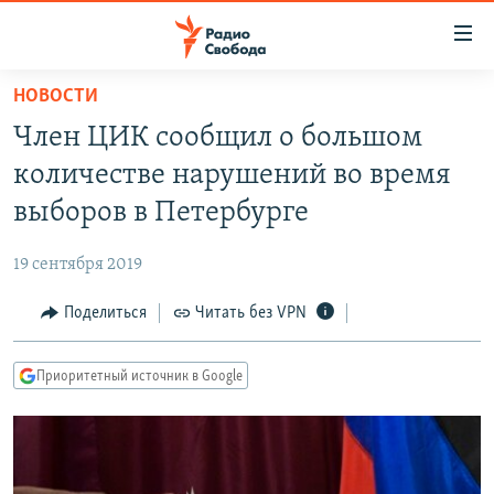
Ссылки
для
упрощенного
НОВОСТИ
ПРОГРАММЫ
доступа
Член ЦИК сообщил о большом
ПОДКАСТЫ
Вернуться
количестве нарушений во время
к
АВТОРСКИЕ ПРОЕКТЫ
выборов в Петербурге
основному
ЦИТАТЫ СВОБОДЫ
содержанию
19 сентября 2019
Вернутся
МНЕНИЯ
к
Поделиться
Читать без VPN
КУЛЬТУРА
главной
навигации
IDEL.РЕАЛИИ
Приоритетный источник в Google
Вернутся
КАВКАЗ.РЕАЛИИ
к
СЕВЕР.РЕАЛИИ
поиску
СИБИРЬ.РЕАЛИИ