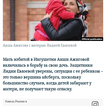
РАСПИСАНИЕ ВЕЩАНИЯ
ПОДПИШИТЕСЬ НА РАССЫЛКУ
СОЦИАЛЬНЫЕ СЕТИ
Аиша Ажигова с матерью Лидией Евлоевой
Все сайты РСЕ/РС
Мать избитой в Ингушетии Аиши Ажиговой
включилась в борьбу за свою дочь. Защитники
Лидии Евлоевой уверены, ситуация с ее ребенком –
это только вершина айсберга, поскольку
большинство случаев, когда детей забирают у
матери, не получают такую огласку.
Кавказ.Реалии в