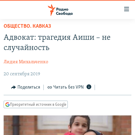
Ссылки
для
упрощенного
ОБЩЕСТВО. КАВКАЗ
ПРОГРАММЫ
доступа
Адвокат: трагедия Аиши – не
ПОДКАСТЫ
Вернуться
случайность
к
АВТОРСКИЕ ПРОЕКТЫ
основному
Лидия Михальченко
ЦИТАТЫ СВОБОДЫ
содержанию
Вернутся
20 сентября 2019
МНЕНИЯ
к
КУЛЬТУРА
Поделиться
Читать без VPN
главной
навигации
IDEL.РЕАЛИИ
Вернутся
Приоритетный источник в Google
КАВКАЗ.РЕАЛИИ
к
СЕВЕР.РЕАЛИИ
поиску
СИБИРЬ.РЕАЛИИ