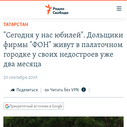
Ссылки
для
упрощенного
ТАТАРСТАН
ПРОГРАММЫ
доступа
"Сегодня у нас юбилей". Дольщики
ПОДКАСТЫ
Вернуться
фирмы "ФОН" живут в палаточном
к
АВТОРСКИЕ ПРОЕКТЫ
городке у своих недостроев уже
основному
ЦИТАТЫ СВОБОДЫ
содержанию
два месяца
Вернутся
МНЕНИЯ
к
23 сентября 2019
КУЛЬТУРА
главной
Поделиться
Читать без VPN
навигации
IDEL.РЕАЛИИ
Вернутся
КАВКАЗ.РЕАЛИИ
к
Приоритетный источник в Google
СЕВЕР.РЕАЛИИ
поиску
СИБИРЬ.РЕАЛИИ