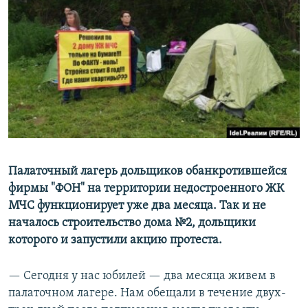
РАСПИСАНИЕ ВЕЩАНИЯ
ПОДПИШИТЕСЬ НА РАССЫЛКУ
СОЦИАЛЬНЫЕ СЕТИ
Все сайты РСЕ/РС
Палаточный лагерь дольщиков обанкротившейся
фирмы "ФОН" на территории недостроенного ЖК
МЧС функционирует уже два месяца. Так и не
началось строительство дома №2, дольщики
которого и запустили акцию протеста.
— Сегодня у нас юбилей — два месяца живем в
палаточном лагере. Нам обещали в течение двух-