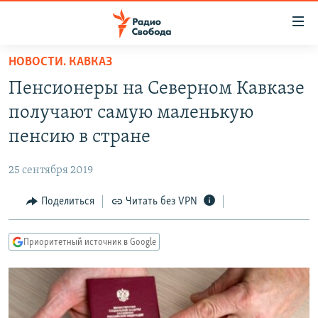
Ссылки
для
упрощенного
НОВОСТИ. КАВКАЗ
ПРОГРАММЫ
доступа
Пенсионеры на Северном Кавказе
ПОДКАСТЫ
Вернуться
получают самую маленькую
к
АВТОРСКИЕ ПРОЕКТЫ
пенсию в стране
основному
ЦИТАТЫ СВОБОДЫ
содержанию
25 сентября 2019
Вернутся
МНЕНИЯ
к
Поделиться
Читать без VPN
КУЛЬТУРА
главной
навигации
IDEL.РЕАЛИИ
Приоритетный источник в Google
Вернутся
КАВКАЗ.РЕАЛИИ
к
СЕВЕР.РЕАЛИИ
поиску
СИБИРЬ.РЕАЛИИ