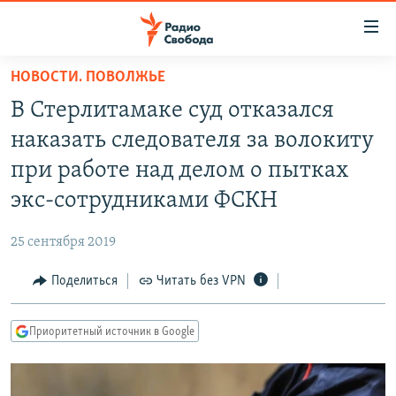
Ссылки
для
упрощенного
НОВОСТИ. ПОВОЛЖЬЕ
ПРОГРАММЫ
доступа
В Стерлитамаке суд отказался
ПОДКАСТЫ
Вернуться
наказать следователя за волокиту
к
АВТОРСКИЕ ПРОЕКТЫ
при работе над делом о пытках
основному
ЦИТАТЫ СВОБОДЫ
содержанию
экс-сотрудниками ФСКН
Вернутся
МНЕНИЯ
к
25 сентября 2019
КУЛЬТУРА
главной
Поделиться
Читать без VPN
навигации
IDEL.РЕАЛИИ
Вернутся
КАВКАЗ.РЕАЛИИ
к
Приоритетный источник в Google
СЕВЕР.РЕАЛИИ
поиску
СИБИРЬ.РЕАЛИИ