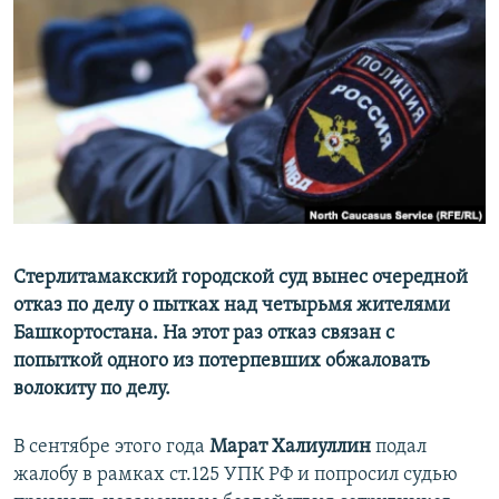
РАСПИСАНИЕ ВЕЩАНИЯ
ПОДПИШИТЕСЬ НА РАССЫЛКУ
СОЦИАЛЬНЫЕ СЕТИ
Все сайты РСЕ/РС
Стерлитамакский городской суд вынес очередной
отказ по делу о пытках над четырьмя жителями
Башкортостана. На этот раз отказ связан с
попыткой одного из потерпевших обжаловать
волокиту по делу.
В сентябре этого года
Марат Халиуллин
подал
жалобу в рамках ст.125 УПК РФ и попросил судью