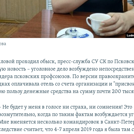
ова
ловой проходил обыск, пресс-служба СУ СК по Псковск
ую новость – уголовное дело возбуждено непосредстве
дера псковских профсоюзов. По версии правоохраните
ках оплачивала отель со счета организации и "присво
ою пользу денежные средства на сумму почти 200 тыся
– Не будет у меня в голосе ни страха, ни сомнения! Это
возмутительно, когда по таким фактам возбуждается уг
Мне вменяется несколько командировок в Санкт-Петерб
следствие считает, что 4-7 апреля 2019 года я была там