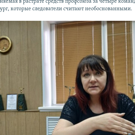
иняемая в растрате средств профсоюза за четыре кома
ург, которые следователи считают необоснованными.