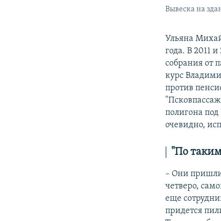
Вывеска на зда
Ульяна Михай
года. В 2011 
собрания от 
курс Владими
против пенси
"Псковпассаж
полигона под
очевидно, ис
"По таки
– Они пришли 
четверо, само
еще сотрудни
придется пили