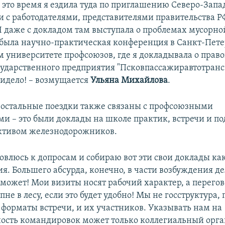
в это время я ездила туда по приглашению Северо-Запа
и с работодателями, представителями правительства Р
Я даже с докладом там выступала о проблемах мусорн
 была научно-практическая конференция в Санкт-Пет
 университете профсоюзов, где я докладывала о прав
ударственного предприятия "Псковпассажиравтотранс
видело! – возмущается
Ульяна Михайлова
.
, остальные поездки также связаны с профсоюзными
и – это были доклады на школе практик, встречи и п
активом железнодорожников.
товлюсь к допросам и собираю вот эти свои доклады ка
я. Большего абсурда, конечно, в части возбуждения де
 может! Мои визиты носят рабочий характер, а перегов
 пне в лесу, если это будет удобно! Мы не госструктура,
 форматы встречи, и их участников. Указывать нам на
ость командировок может только коллегиальный орга