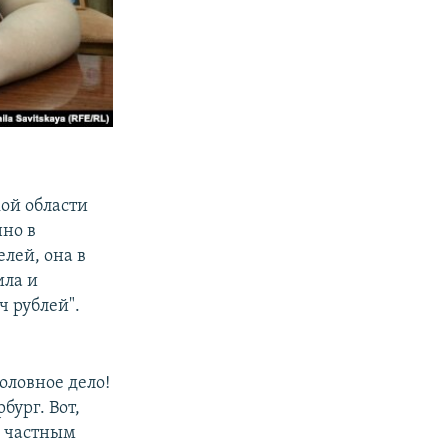
ой области
нно в
лей, она в
ила и
ч рублей".
оловное дело!
ург. Вот,
 с частным