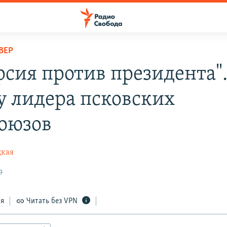
ВЕР
рсия против президента".
у лидера псковских
оюзов
цкая
9
ся
Читать без VPN