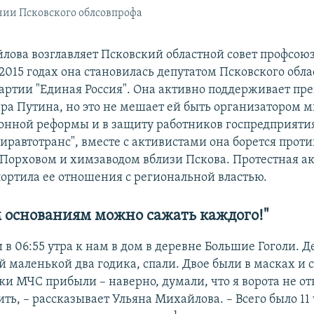
нии Псковского облсовпрофа
лова возглавляет Псковский областной совет профсоюз
и 2015 годах она становилась депутатом Псковского обл
партии "Единая Россия". Она активно поддерживает пр
ра Путина, но это не мешает ей быть организатором 
онной реформы и в защиту работников госпредприяти
иравтотранс", вместе с активистами она борется проти
 Порховом и химзаводом вблизи Пскова. Протестная ак
портила ее отношения с региональной властью.
м основаниям можно сажать каждого!"
в 06:55 утра к нам в дом в деревне Большие Гоголи. Де
й маленькой два годика, спали. Двое были в масках и 
ки МЧС прибыли – наверно, думали, что я ворота не о
ть, – рассказывает Ульяна Михайлова. – Всего было 11