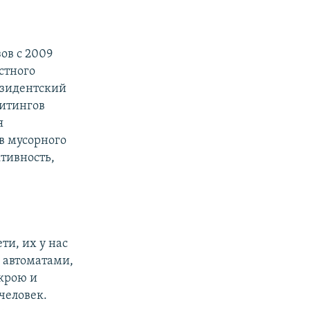
ов с 2009
астного
езидентский
митингов
я
в мусорного
тивность,
ти, их у нас
с автоматами,
ткрою и
 человек.