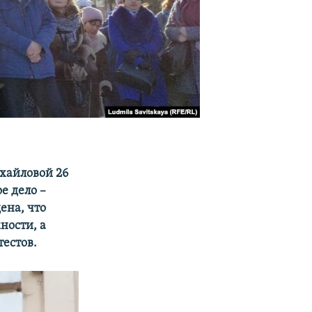
ихайловой 26
е дело –
ена, что
ности, а
естов.