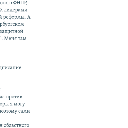
дного ФНПР,
Ф, лидерами
ой реформы. А
ербургском
озащитной
". Меня там
одписание
к
ла против
оры я могу
 поэтому сами
н областного