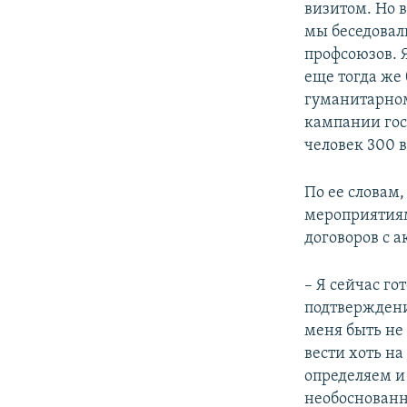
визитом. Но 
мы беседовал
профсоюзов. 
еще тогда же
гуманитарном
кампании гос
человек 300 
По ее словам
мероприятиям
договоров с 
– Я сейчас го
подтверждени
меня быть не
вести хоть на
определяем и
необоснованн