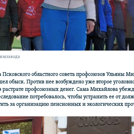
химзавода
а Псковского областного совета профсоюзов Ульяны М
шел обыск. Против нее возбуждено уже второе уголовно
в растрате профсоюзных денег. Сама Михайлова убежд
следование потребовалось, чтобы устранить ее от долж
тить за организацию пенсионных и экологических прот