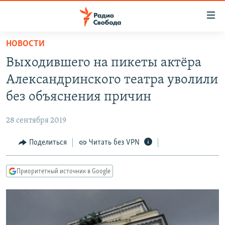
Ссылки
для
упрощенного
НОВОСТИ
ПРОГРАММЫ
доступа
Выходившего на пикеты актёра
ПОДКАСТЫ
Вернуться
Александринского театра уволили
к
АВТОРСКИЕ ПРОЕКТЫ
без объяснения причин
основному
ЦИТАТЫ СВОБОДЫ
содержанию
28 сентября 2019
Вернутся
МНЕНИЯ
к
Поделиться
Читать без VPN
КУЛЬТУРА
главной
навигации
IDEL.РЕАЛИИ
Приоритетный источник в Google
Вернутся
КАВКАЗ.РЕАЛИИ
к
СЕВЕР.РЕАЛИИ
поиску
СИБИРЬ.РЕАЛИИ