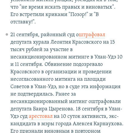
что "не время искать правых и виноватых".
Его встретили криками "Позор!" и "В
отставку!".
21 сентября, районный суд о
штрафовал
депутата хурала Леонтия Красовского на 15
тысяч рублей за участие в
несанкционированном митинге в Улан-Удэ 10
и 11 сентября. Обвинение подозревало
Красовского в организации и проведении
несогласованного митинга на площади
Советов в Улан-Удэ, но в суде эта информация
не подтвердилась. Ранее за
несанкционированный митинг оштрафовали
депутата Баира Цыренова. 18 сентября в Улан-
Удэ суд
арестовал
на 10 суток активиста, экс-
кандидата в мэры города Алексея Карнаухова.
Его признали виновным в повторном