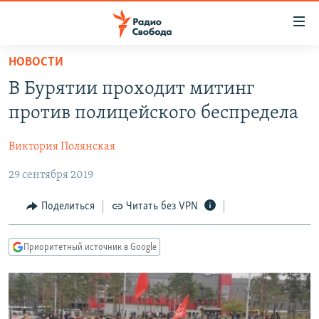
Ссылки
для
упрощенного
НОВОСТИ
ПРОГРАММЫ
доступа
В Бурятии проходит митинг
ПОДКАСТЫ
Вернуться
против полицейского беспредела
к
АВТОРСКИЕ ПРОЕКТЫ
основному
Виктория Полянская
ЦИТАТЫ СВОБОДЫ
содержанию
Вернутся
29 сентября 2019
МНЕНИЯ
к
КУЛЬТУРА
Поделиться
Читать без VPN
главной
навигации
IDEL.РЕАЛИИ
Вернутся
Приоритетный источник в Google
КАВКАЗ.РЕАЛИИ
к
СЕВЕР.РЕАЛИИ
поиску
СИБИРЬ.РЕАЛИИ