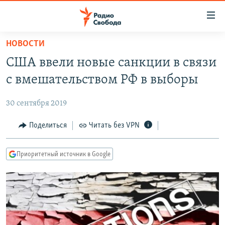
Ссылки
для
упрощенного
НОВОСТИ
ПРОГРАММЫ
доступа
США ввели новые санкции в связи
ПОДКАСТЫ
Вернуться
с вмешательством РФ в выборы
к
АВТОРСКИЕ ПРОЕКТЫ
основному
30 сентября 2019
ЦИТАТЫ СВОБОДЫ
содержанию
Вернутся
МНЕНИЯ
Поделиться
Читать без VPN
к
КУЛЬТУРА
главной
Приоритетный источник в Google
навигации
IDEL.РЕАЛИИ
Вернутся
КАВКАЗ.РЕАЛИИ
к
СЕВЕР.РЕАЛИИ
поиску
СИБИРЬ.РЕАЛИИ