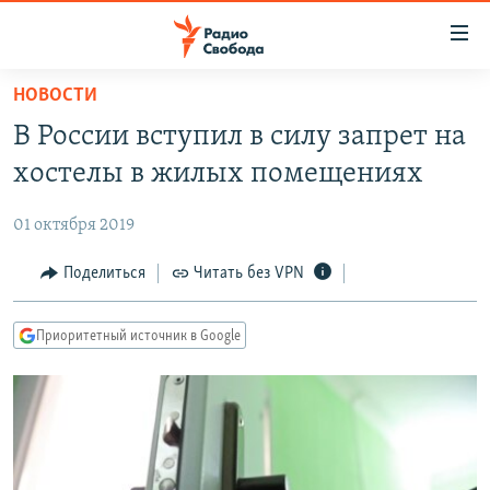
Ссылки
для
упрощенного
НОВОСТИ
ПРОГРАММЫ
доступа
В России вступил в силу запрет на
ПОДКАСТЫ
Вернуться
хостелы в жилых помещениях
к
АВТОРСКИЕ ПРОЕКТЫ
основному
01 октября 2019
ЦИТАТЫ СВОБОДЫ
содержанию
Вернутся
МНЕНИЯ
Поделиться
Читать без VPN
к
КУЛЬТУРА
главной
Приоритетный источник в Google
навигации
IDEL.РЕАЛИИ
Вернутся
КАВКАЗ.РЕАЛИИ
к
СЕВЕР.РЕАЛИИ
поиску
СИБИРЬ.РЕАЛИИ