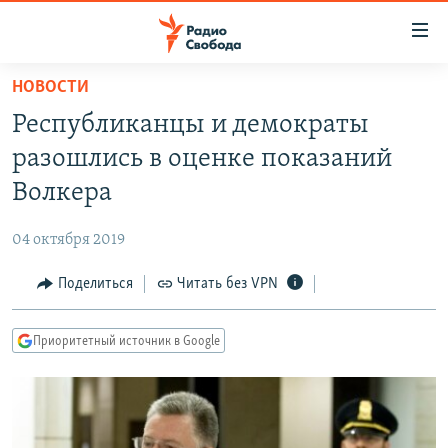
Ссылки
для
упрощенного
НОВОСТИ
ПРОГРАММЫ
доступа
Республиканцы и демократы
ПОДКАСТЫ
Вернуться
разошлись в оценке показаний
к
АВТОРСКИЕ ПРОЕКТЫ
Волкера
основному
ЦИТАТЫ СВОБОДЫ
содержанию
04 октября 2019
Вернутся
МНЕНИЯ
к
Поделиться
Читать без VPN
КУЛЬТУРА
главной
навигации
IDEL.РЕАЛИИ
Приоритетный источник в Google
Вернутся
КАВКАЗ.РЕАЛИИ
к
СЕВЕР.РЕАЛИИ
поиску
СИБИРЬ.РЕАЛИИ