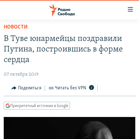
Ссылки
для
упрощенного
НОВОСТИ
ПРОГРАММЫ
доступа
В Туве юнармейцы поздравили
ПОДКАСТЫ
Вернуться
Путина, построившись в форме
к
АВТОРСКИЕ ПРОЕКТЫ
сердца
основному
ЦИТАТЫ СВОБОДЫ
содержанию
07 октября 2019
Вернутся
МНЕНИЯ
к
Поделиться
Читать без VPN
КУЛЬТУРА
главной
навигации
IDEL.РЕАЛИИ
Приоритетный источник в Google
Вернутся
КАВКАЗ.РЕАЛИИ
к
СЕВЕР.РЕАЛИИ
поиску
СИБИРЬ.РЕАЛИИ