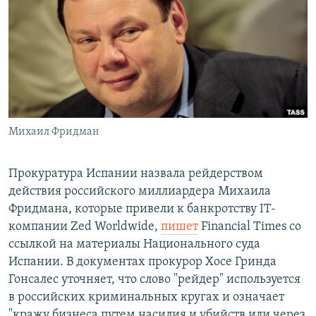
РАСПИСАНИЕ ВЕЩАНИЯ
ПОДПИШИТЕСЬ НА РАССЫЛКУ
СОЦИАЛЬНЫЕ СЕТИ
Михаил Фридман
Все сайты РСЕ/РС
Прокуратура Испании назвала рейдерством
действия российского миллиардера Михаила
Фридмана, которые привели к банкротству IT-
компании Zed Worldwide,
пишет
Financial Times со
ссылкой на материалы Национального суда
Испании. В документах прокурор Хосе Гринда
Гонсалес уточняет, что слово "рейдер" используется
в российских криминальных кругах и означает
"кражу бизнеса путем насилия и убийств или через