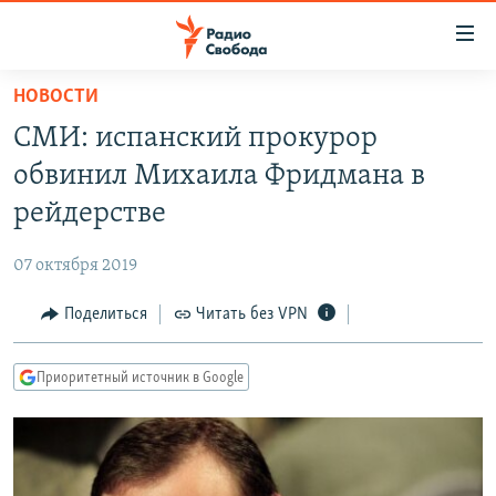
Ссылки
для
упрощенного
НОВОСТИ
ПРОГРАММЫ
доступа
СМИ: испанский прокурор
ПОДКАСТЫ
Вернуться
обвинил Михаила Фридмана в
к
АВТОРСКИЕ ПРОЕКТЫ
рейдерстве
основному
ЦИТАТЫ СВОБОДЫ
содержанию
07 октября 2019
Вернутся
МНЕНИЯ
к
Поделиться
Читать без VPN
КУЛЬТУРА
главной
навигации
IDEL.РЕАЛИИ
Приоритетный источник в Google
Вернутся
КАВКАЗ.РЕАЛИИ
к
СЕВЕР.РЕАЛИИ
поиску
СИБИРЬ.РЕАЛИИ