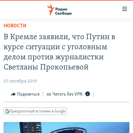
Ссылки
для
упрощенного
НОВОСТИ
ПРОГРАММЫ
доступа
В Кремле заявили, что Путин в
ПОДКАСТЫ
Вернуться
курсе ситуации с уголовным
к
АВТОРСКИЕ ПРОЕКТЫ
делом против журналистки
основному
ЦИТАТЫ СВОБОДЫ
содержанию
Светланы Прокопьевой
Вернутся
МНЕНИЯ
к
07 октября 2019
КУЛЬТУРА
главной
Поделиться
Читать без VPN
навигации
IDEL.РЕАЛИИ
Вернутся
КАВКАЗ.РЕАЛИИ
к
Приоритетный источник в Google
СЕВЕР.РЕАЛИИ
поиску
СИБИРЬ.РЕАЛИИ