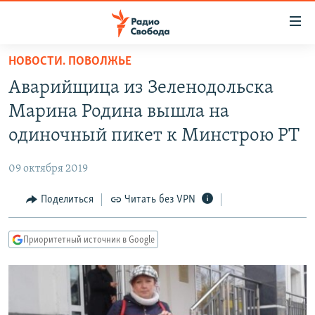
Ссылки
для
упрощенного
НОВОСТИ. ПОВОЛЖЬЕ
ПРОГРАММЫ
доступа
Аварийщица из Зеленодольска
ПОДКАСТЫ
Вернуться
Марина Родина вышла на
к
АВТОРСКИЕ ПРОЕКТЫ
одиночный пикет к Минстрою РТ
основному
ЦИТАТЫ СВОБОДЫ
содержанию
09 октября 2019
Вернутся
МНЕНИЯ
к
Поделиться
Читать без VPN
КУЛЬТУРА
главной
навигации
IDEL.РЕАЛИИ
Приоритетный источник в Google
Вернутся
КАВКАЗ.РЕАЛИИ
к
СЕВЕР.РЕАЛИИ
поиску
СИБИРЬ.РЕАЛИИ