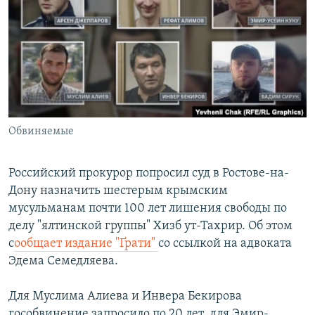
РАСПИСАНИЕ ВЕЩАНИЯ
ПОДПИШИТЕСЬ НА РАССЫЛКУ
СОЦИАЛЬНЫЕ СЕТИ
Обвиняемые
Все сайты РСЕ/РС
Российский прокурор попросил суд в Ростове-на-
Дону назначить шестерым крымским
мусульманам почти 100 лет лишения свободы по
делу "ялтинской группы" Хизб ут-Тахрир. Об этом
с
ообщает издание "Ґрати"
со ссылкой на адвоката
Эдема Семедляева.
Для Муслима Алиева и Инвера Бекирова
гособвинение запросило по 20 лет, для Эмир-