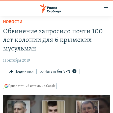
Ссылки
для
упрощенного
НОВОСТИ
ПРОГРАММЫ
доступа
Обвинение запросило почти 100
ПОДКАСТЫ
Вернуться
лет колонии для 6 крымских
к
АВТОРСКИЕ ПРОЕКТЫ
мусульман
основному
ЦИТАТЫ СВОБОДЫ
содержанию
11 октября 2019
Вернутся
МНЕНИЯ
к
Поделиться
Читать без VPN
КУЛЬТУРА
главной
навигации
IDEL.РЕАЛИИ
Приоритетный источник в Google
Вернутся
КАВКАЗ.РЕАЛИИ
к
СЕВЕР.РЕАЛИИ
поиску
СИБИРЬ.РЕАЛИИ